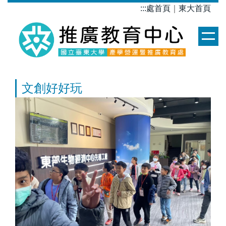
跳
:::
處首頁
｜
東大首頁
到
主
要
內
容
區
文創好好玩