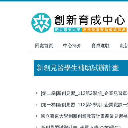
跳
到
主
要
內
容
區
回處首頁
中心簡介
育成進駐
創
新創見習學生補助試辦計畫
[第二梯]新創見習_112第2學期_企業見習
[第一梯]新創見習_112第2學期_企業職缺
國立臺東大學創新創業教育計畫產業見習補
新創見習試辦計畫_表單下載(企業/學生)