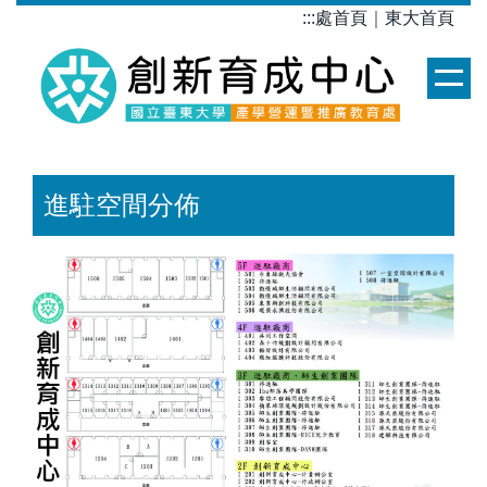
跳
:::
處首頁
｜
東大首頁
到
主
要
內
容
區
進駐空間分佈