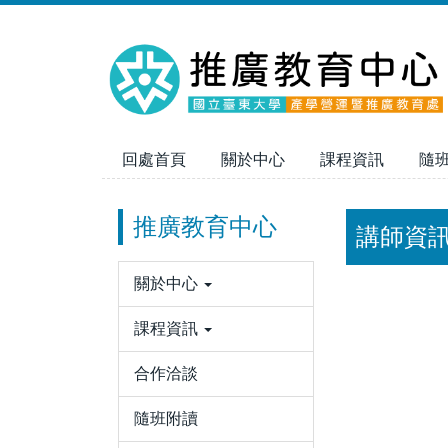
跳
到
主
要
內
容
區
回處首頁
關於中心
課程資訊
隨
推廣教育中心
講師資
關於中心
課程資訊
合作洽談
隨班附讀