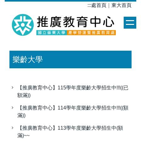
跳
:::
處首頁
｜
東大首頁
到
主
要
內
容
區
樂齡大學
【推廣教育中心】115學年度樂齡大學招生中!!!((已
額滿))
【推廣教育中心】114學年度樂齡大學招生中!!!((額
滿))
【推廣教育中心】113學年度樂齡大學招生中(額
滿)~~