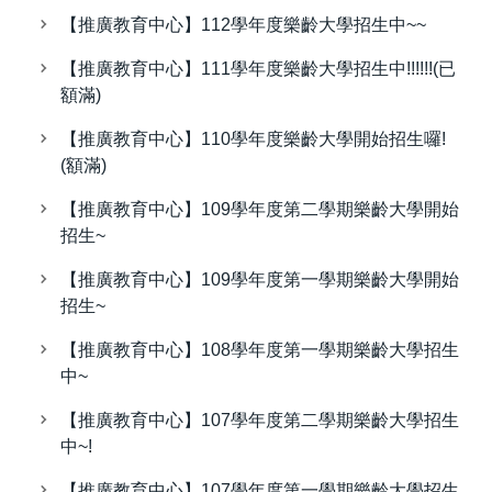
【推廣教育中心】112學年度樂齡大學招生中~~
【推廣教育中心】111學年度樂齡大學招生中!!!!!!(已
額滿)
【推廣教育中心】110學年度樂齡大學開始招生囉!
(額滿)
【推廣教育中心】109學年度第二學期樂齡大學開始
招生~
【推廣教育中心】109學年度第一學期樂齡大學開始
招生~
【推廣教育中心】108學年度第一學期樂齡大學招生
中~
【推廣教育中心】107學年度第二學期樂齡大學招生
中~!
【推廣教育中心】107學年度第一學期樂齡大學招生