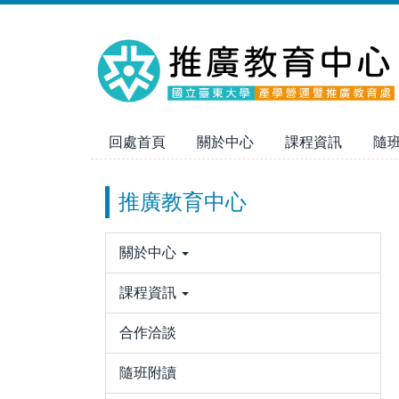
跳
到
主
要
內
容
區
回處首頁
關於中心
課程資訊
隨
推廣教育中心
關於中心
課程資訊
合作洽談
隨班附讀