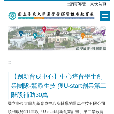
跳
:::
網頁導覽
｜
東大首頁
到
主
要
內
容
區
:::
【創新育成中心】中心培育學生創
業團隊-驚蟲生技 獲U-start創業第二
階段補助30萬
國立臺東大學創新育成中心所輔導的驚蟲生技有限公司
順利取得111年度「U-start創新創業計畫」第二階段肯