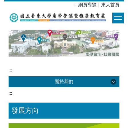
跳
:::
網頁導覽
｜
東大首頁
到
主
要
內
容
區
:::
關於我們
:::
關於我們
發展方向
發展方向