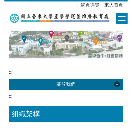
跳
:::
網頁導覽
｜
東大首頁
到
主
要
內
容
區
:::
關於我們
:::
關於我們
組織架構
發展方向