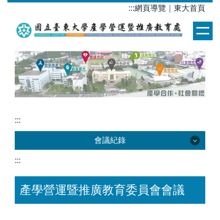
跳
:::
網頁導覽
｜
東大首頁
到
主
要
內
容
區
:::
會議紀錄
:::
會議紀錄
產學營運暨推廣教育委員會會議
產推委員會