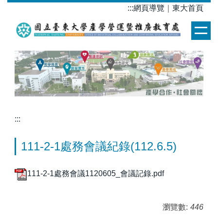
跳
:::
網頁導覽
｜
東大首頁
到
主
要
內
容
區
:::
111-2-1處務會議紀錄(112.6.5)
111-2-1處務會議1120605_會議記錄.pdf
瀏覽數:
446