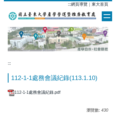
跳
:::
網頁導覽
｜
東大首頁
到
主
要
內
容
區
:::
112-1-1處務會議紀錄(113.1.10)
112-1-1處務會議紀錄.pdf
瀏覽數:
430