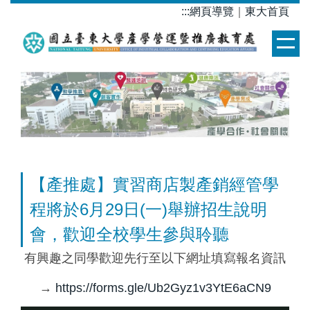
跳
:::
網頁導覽
｜
東大首頁
到
主
要
內
容
區
【產推處】實習商店製產銷經管學
程將於6月29日(一)舉辦招生說明
會，歡迎全校學生參與聆聽
有興趣之同學歡迎先行至以下網址填寫報名資訊
→
https://forms.gle/Ub2Gyz1v3YtE6aCN9