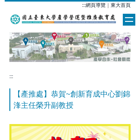
跳
:::
網頁導覽
｜
東大首頁
到
主
要
內
容
區
:::
【產推處】恭賀~創新育成中心劉錦
浲主任榮升副教授