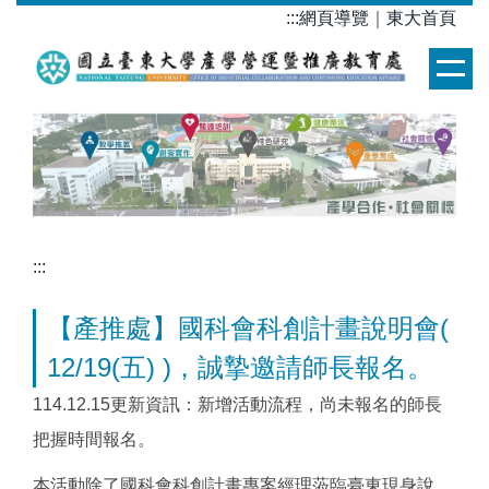
跳
:::
網頁導覽
｜
東大首頁
到
主
要
內
容
區
:::
【產推處】國科會科創計畫說明會(
12/19(五) )，誠摯邀請師長報名。
114.12.15更新資訊：新增活動流程，尚未報名的師長
把握時間報名。
本活動除了國科會科創計畫專案經理蒞臨臺東現身說