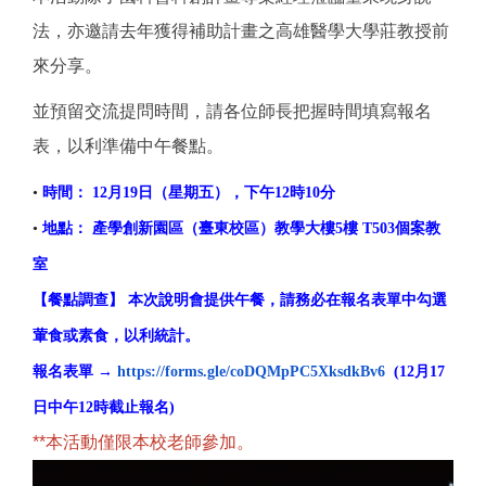
法，亦邀請去年獲得補助計畫之高雄醫學大學莊教授前
來分享。
並預留交流提問時間，請各位師長把握時間填寫報名
表，以利準備中午餐點。
•
時間： 12月19日（星期五），下午12時10分
•
地點： 產學創新園區（臺東校區）教學大樓5樓 T503個案教
室
【餐點調查】 本次說明會提供午餐，請務必在報名表單中勾選
葷食或素食，
以利統計。
報名表單 →
https://forms.gle/
coDQMpPC5XksdkBv6
(12月17
日中午12時截止報名)
**本活動僅限本校老師參加。