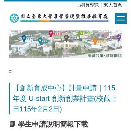
跳
:::
網頁導覽
｜
東大首頁
到
主
要
內
容
區
:::
【創新育成中心】計畫申請｜115
年度 U-start 創新創業計畫(校截止
日115年2月2日)
📘 學生申請說明簡報下載