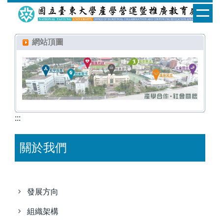
跳
到
主
網站頂圖
要
內
容
區
:::
關於我們
發展方向
組織架構