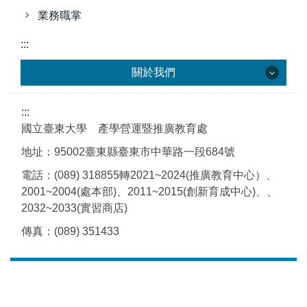
業務職掌
:::
關於我們
:::
關於我們
國立臺東大學 產學營運暨推廣教育處
地址：95002臺東縣臺東市中華路一段684號
發展方向
電話：(089) 318855轉2021~2024(推廣教育中心）、
2001~2004(處本部)、2011~2015(創新育成中心)、、
組織架構
2032~2033(實習商店)
業務職掌
傳真：(089) 351433