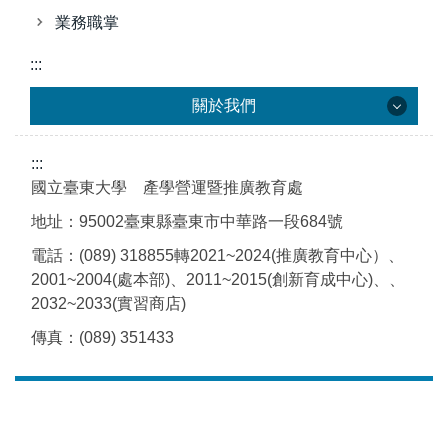
業務職掌
:::
關於我們
:::
關於我們
國立臺東大學 產學營運暨推廣教育處
地址：95002臺東縣臺東市中華路一段684號
發展方向
電話：(089) 318855轉2021~2024(推廣教育中心）、
2001~2004(處本部)、2011~2015(創新育成中心)、、
組織架構
2032~2033(實習商店)
業務職掌
傳真：(089) 351433