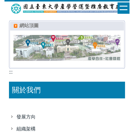
跳
到
主
網站頂圖
要
內
容
區
:::
關於我們
發展方向
組織架構