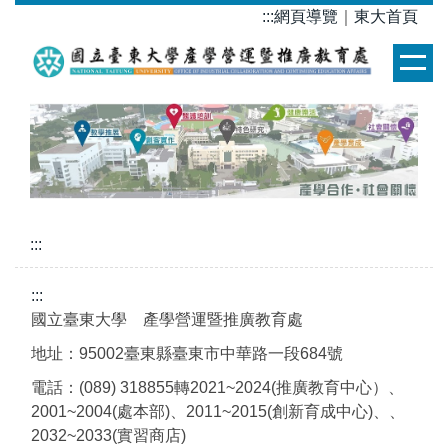
跳
:::
網頁導覽
｜
東大首頁
到
主
要
內
容
區
:::
:::
國立臺東大學 產學營運暨推廣教育處
地址：95002臺東縣臺東市中華路一段684號
電話：(089) 318855轉2021~2024(推廣教育中心）、
2001~2004(處本部)、2011~2015(創新育成中心)、、
2032~2033(實習商店)