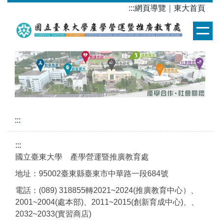
跳
:::
網頁導覽
｜
東大首頁
到
主
要
內
容
區
:::
:::
國立臺東大學 產學營運暨推廣教育處
地址：95002臺東縣臺東市中華路一段684號
電話：(089) 318855轉2021~2024(推廣教育中心）、
2001~2004(處本部)、2011~2015(創新育成中心)、、
2032~2033(實習商店)