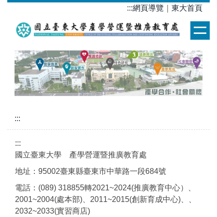
跳
:::
網頁導覽
｜
東大首頁
到
主
要
內
容
區
:::
:::
國立臺東大學 產學營運暨推廣教育處
地址：95002臺東縣臺東市中華路一段684號
電話：(089) 318855轉2021~2024(推廣教育中心）、
2001~2004(處本部)、2011~2015(創新育成中心)、、
2032~2033(實習商店)