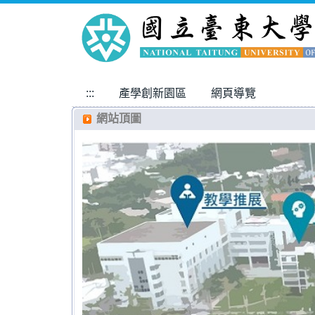
跳
到
主
要
內
:::
產學創新園區
網頁導覽
容
區
網站頂圖