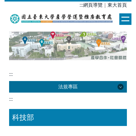
跳
:::
網頁導覽
｜
東大首頁
到
主
要
內
容
區
:::
法規專區
:::
法規專區
科技部
教育部