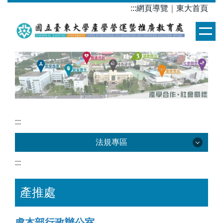
跳
:::
網頁導覽
｜
東大首頁
到
主
要
內
容
區
:::
法規專區
:::
法規專區
產推處
教育部
處本部行政辦公室