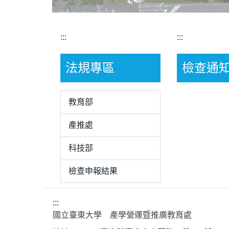
:::
:::
法規專區
檢查通
教育部
產推處
科技部
檢查申報結果
:::
國立臺東大學 產學營運暨推廣教育處