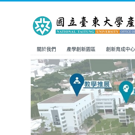
跳
到
主
要
內
容
區
關於我們
產學創新園區
創新育成中心