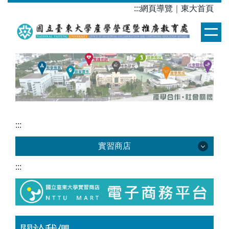
跳
:::
網頁導覽
｜
東大首頁
到
主
要
內
容
區
:::
實習商店
:::
實習商店
關於我們