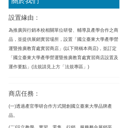
關於我們
最新消息
設置緣由：
產品資訊
為推廣與行銷本校相關單位研發、輔導及產學合作之商
營業時間及導覽資訊
品，並提供展銷實習場所，設置「國立臺東大學產學營
產品寄賣洽詢
運暨推廣教育處實習商店」(以下簡稱本商店)，並訂定
「國立臺東大學產學營運暨推廣教育處實習商店設置及
運作要點」(法規請見上方「法規專區」)
商店任務：
(一)透過產官學研合作方式開創國立臺東大學品牌產
品。
(二)設立教學、實習、零售、行銷、服務整合展銷平