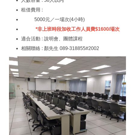
人數容量 : 58人以內
場館借用管理準則
租借費用 :
借用流程
5000元／一場次(4小時)
*非上班時段加收
工作人員費
$1600/場次
場地查詢預約狀況
適合活動 : 說明會、團體課程
借用申請表
相關聯絡 : 顏先生 089-318855#2002
場館位置
常見問題
學人招待所
公共意外責任保險