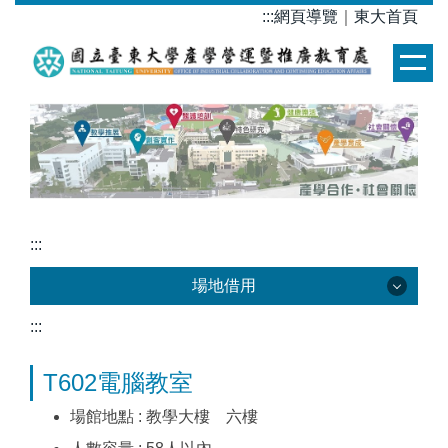
跳
:::
網頁導覽
｜
東大首頁
到
主
要
內
容
區
:::
場地借用
:::
場地借用
T602電腦教室
場館地點 : 教學大樓 六樓
場館介紹