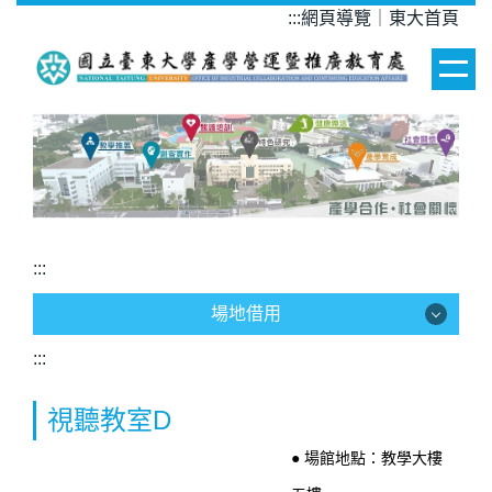
跳
:::
網頁導覽
｜
東大首頁
到
主
要
內
容
區
:::
場地借用
:::
場地借用
視聽教室D
●
場館地點：教學大樓
場館介紹