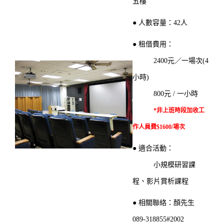
五樓
場館借用管理準則
●
人數容量：42人
借用流程
●
租借費用：
場地查詢預約狀況
2400元／一場次(4
借用申請表
小時)
800元 / 一小時
場館位置
*非上班時段加收
工
常見問題
作人員費
$1600/場次
學人招待所
●
適合活動：
小規模研習
課
公共意外責任保險
程、影片賞析課程
●
相關聯絡：顏先生
089-318855#2002