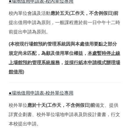
●場地借用申請表-校內單位專用
借用流程
校內單位會議及活動
應於五天(工作天，不含例假日)前
場地查詢預約狀況
提出借用申請為原則，一般課程應於前一日中午十二時
前提出申請為原則。
借用申請表
(本校現行場館預約管理系統因與本處借用要點之部分
場館位置
規定尚未匹配，為顧及借用單位權益，
本處暫時停止線
常見問題
上場館預約管理系統服務
，
並採行紙本申請模式辦理場
館借用
)
學人招待所
公共意外責任保險
●場地借用申請表-校外單位專用
校外單位
應於十天(工作天，不含例假日)前
備文、提供
詳實企劃書、校外單位場地申請表及防疫計畫書，行文
本校提出申請。