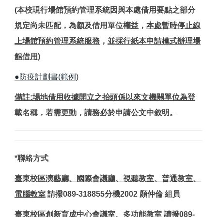
(本校現行場館預約管理系統因與本處借用要點之部分
規定尚未匹配，為顧及借用單位權益，
本處暫時停止線
上場館預約管理系統服務
，
並採行紙本申請模式辦理場
館借用
)
●防疫計劃書(範例)
備註:場地借用收據開立之抬頭係以來文機關單位為登
載名稱，若需更動，請務必於申請公文中敘明。
*聯絡方式
臺東校區演藝廳、國際會議廳、視聽教室
、
普通教室、
電腦教室
請撥089-318855分機2002 顏仲倫 組員
臺東校區創新育成中心會議室
、多功能
教室
請撥089-