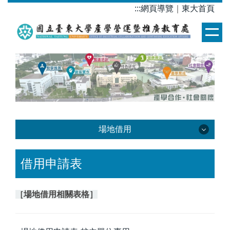
跳
:::
網頁導覽
｜
東大首頁
到
主
要
內
容
區
場地借用
場地借用
借用申請表
［場地借用相關表格］
場館介紹
場館借用管理準則